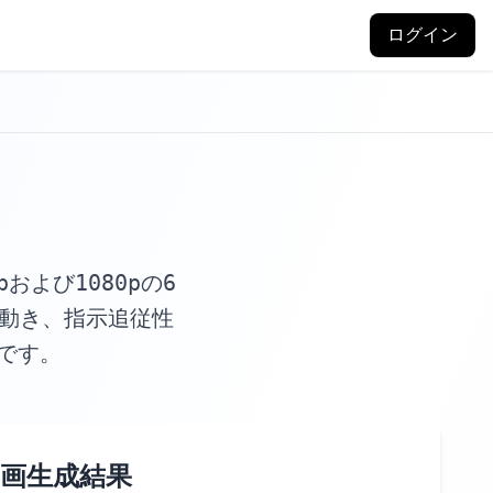
ログイン
および1080pの6
な動き、指示追従性
です。
I動画生成結果