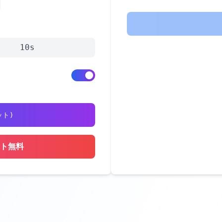
10s
ット
)
ット無料