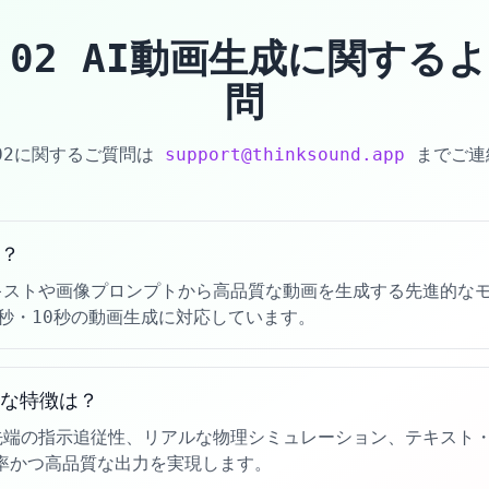
uo 02 AI動画生成に関する
問
o 02に関するご質問は
support@thinksound.app
までご連
は？
はテキストや画像プロンプトから高品質な動画を生成する先進的な
p、6秒・10秒の動画生成に対応しています。
の主な特徴は？
は最先端の指示追従性、リアルな物理シミュレーション、テキスト
率かつ高品質な出力を実現します。