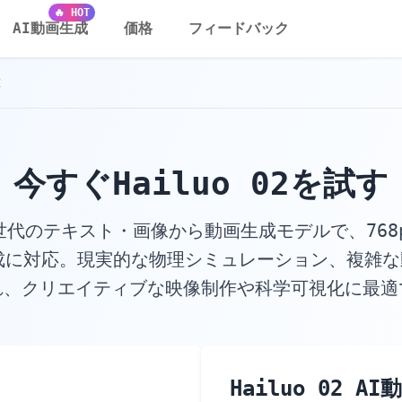
モデル | ThinkSound.app
🔥 HOT
AI動画生成
価格
フィードバック
2
今すぐHailuo 02を試す
は次世代のテキスト・画像から動画生成モデルで、768p
成に対応。現実的な物理シミュレーション、複雑
れ、クリエイティブな映像制作や科学可視化に最適
Hailuo 02 A